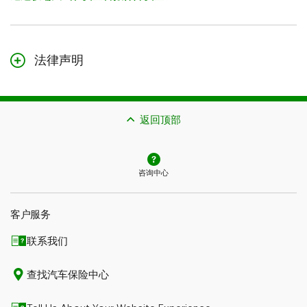
法律声明
本页面的内容仅作一般参考，不构成法律建议。本文所述的保险可
能需要遵守额外的资格条件、限制与例外情况。如果您提出理赔，
潜在赔偿也受到理赔可受理性与您所购保险类型的约束。
返回顶部
如果本页面的内容与您保单中的措辞存在冲突，应以您保单中的措
辞为准。请咨询顾问或查询保单措辞，了解更多详情。
咨询中心
客户服务
联系我们​​​​​​​
查找汽车保险中心