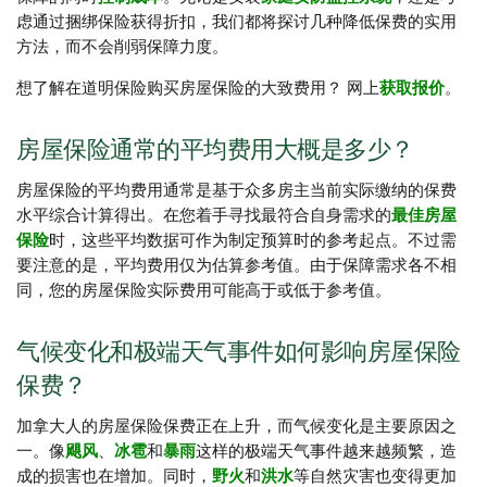
虑通过捆绑保险获得折扣，我们都将探讨几种降低保费的实用
方法，而不会削弱保障力度。
想了解在道明保险购买房屋保险的大致费用？ 网上
获取报价
。
房屋保险通常的平均费用大概是多少？
房屋保险的平均费用通常是基于众多房主当前实际缴纳的保费
水平综合计算得出。在您着手寻找最符合自身需求的
最佳房屋
保险
时，这些平均数据可作为制定预算时的参考起点。不过需
要注意的是，平均费用仅为估算参考值。由于保障需求各不相
同，您的房屋保险实际费用可能高于或低于参考值。
气候变化和极端天气事件如何影响房屋保险
保费？
加拿大人的房屋保险保费正在上升，而气候变化是主要原因之
一。像
飓风
、
冰雹
和
暴雨
这样的极端天气事件越来越频繁，造
成的损害也在增加。同时，
野火
和
洪水
等自然灾害也变得更加