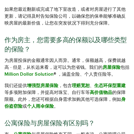
如果您最近翻新或完成了地下室改造，或者对房屋进行了其他
更新，请记得及时告知保险公司，以确保您的保单能够准确反
映房屋的最新价值，让您在突发状况下得到充分保障。
作为房主，您需要多高的保额以及哪些类型
的保险？
为房屋投保的金额通常因人而异。通常，保额越高，保费就越
高 - 但是，从长远来看，这可以为您省钱。我们的
房屋保险
包括
Million Dollar Solution
®
，涵盖全险、个人责任险等。
我们还提供
增强型房屋保险
，包含
理赔宽恕
、
生态环保型重建
等多项附加保障，并提高对珠宝、自行车等
高价值物品
的保障
限额。此外，您还可根据自身需求加购其他可选保障，例如
身
份盗窃险
或
个人雨伞保险
。
公寓保险与房屋保险有区别吗？