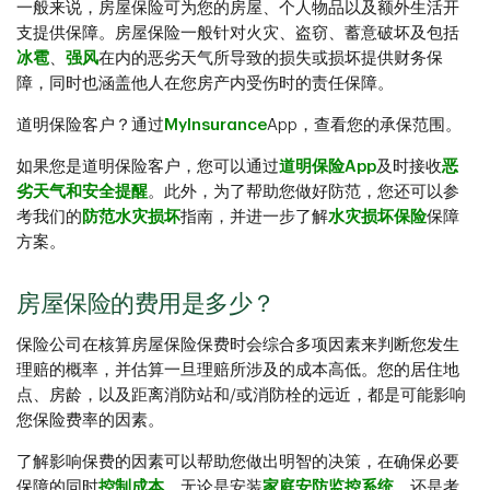
一般来说，房屋保险可为您的房屋、个人物品以及额外生活开
支提供保障。房屋保险一般针对火灾、盗窃、蓄意破坏及包括
冰雹
、
强风
在内的恶劣天气所导致的损失或损坏提供财务保
障，同时也涵盖他人在您房产内受伤时的责任保障。
道明保险客户？通过
MyInsurance
App，查看您的承保范围。
如果您是道明保险客户，您可以通过
道明保险App
及时接收
恶
劣天气和安全提醒
。此外，为了帮助您做好防范，您还可以参
考我们的
防范水灾损坏
指南，并进一步了解
水灾损坏保险
保障
方案。
房屋保险的费用是多少？
保险公司在核算房屋保险保费时会综合多项因素来判断您发生
理赔的概率，并估算一旦理赔所涉及的成本高低。您的居住地
点、房龄，以及距离消防站和/或消防栓的远近，都是可能影响
您保险费率的因素。
了解影响保费的因素可以帮助您做出明智的决策，在确保必要
保障的同时
控制成本
。无论是安装
家庭安防监控系统
，还是考